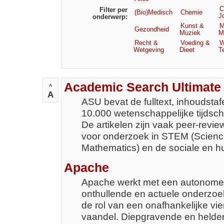
C
Filter per
(Bio)Medisch
Chemie
J
onderwerp:
Kunst &
M
Gezondheid
Muziek
M
Recht &
Voeding &
W
Wetgeving
Dieet
T
Academic Search Ultimate
^
A
ASU bevat de fulltext, inhoudstaf
10.000 wetenschappelijke tijdschr
De artikelen zijn vaak peer-revie
voor onderzoek in STEM (Scienc
Mathematics) en de sociale en
Apache
Apache werkt met een autonome 
onthullende en actuele onderzoek
de rol van een onafhankelijke vi
vaandel. Diepgravende en helde