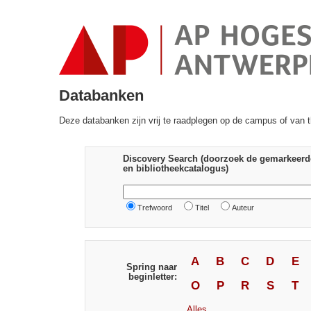
Databanken
Deze databanken zijn vrij te raadplegen op de campus of van t
Discovery Search (doorzoek de gemarkeerd
en bibliotheekcatalogus)
Trefwoord
Titel
Auteur
A
B
C
D
E
Spring naar
beginletter:
O
P
R
S
T
Alles