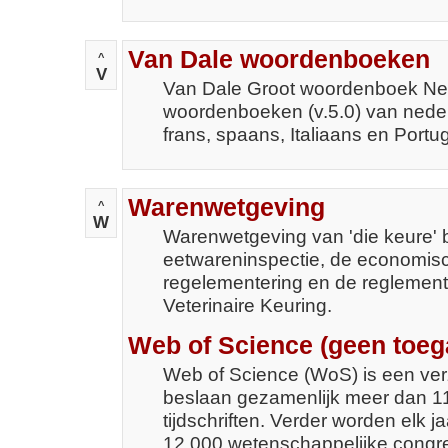
Van Dale woordenboeken
^
V
Van Dale Groot woordenboek Ned
woordenboeken (v.5.0) van neder
frans, spaans, Italiaans en Portu
Warenwetgeving
^
W
Warenwetgeving van 'die keure' 
eetwareninspectie, de economis
regelementering en de reglemente
Veterinaire Keuring.
Web of Science (geen toeg
Web of Science (WoS) is een verz
beslaan gezamenlijk meer dan 1
tijdschriften. Verder worden elk 
12.000 wetenschappelijke congre