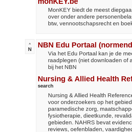
monKEY.be
MonKEY biedt de meest diepgaan
over onder andere personenbelas
btw, vennootschapsrecht en boe
NBN Edu Portaal (normend
^
N
Via het Edu Portaal kan je de m
raadplegen (niet downloaden of a
bij het NBN
Nursing & Allied Health R
search
Nursing & Allied Health Referen
voor onderzoekers op het gebie
paramedische zorg, maatschappel
fysiotherapie, dieetkunde, revali
gebieden. NAHRS bevat evidence
reviews, oefenbladen, vaardighe