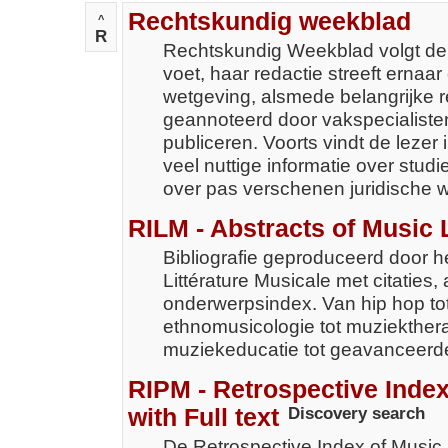
Rechtskundig weekblad
^
R
Rechtskundig Weekblad volgt de j
voet, haar redactie streeft ern
wetgeving, alsmede belangrijke re
geannoteerd door vakspecialisten
publiceren. Voorts vindt de leze
veel nuttige informatie over stu
over pas verschenen juridische 
RILM - Abstracts of Music 
Bibliografie geproduceerd door he
Littérature Musicale met citaties,
onderwerpsindex. Van hip hop to
ethnomusicologie tot muziekther
muziekeducatie tot geavanceerde 
RIPM - Retrospective Index
with Full text
Discovery search
De Retrospective Index of Music 