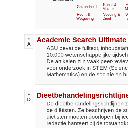
Kunst &
M
Gezondheid
Muziek
M
Recht &
Voeding &
W
Wetgeving
Dieet
T
Academic Search Ultimate
^
A
ASU bevat de fulltext, inhoudstaf
10.000 wetenschappelijke tijdschr
De artikelen zijn vaak peer-revie
voor onderzoek in STEM (Scienc
Mathematics) en de sociale en
Dieetbehandelingsrichtlijn
^
D
De dieetbehandelingsrichtlijnen z
de diëtisten. Ze beschrijven de 
diëtisten moeten doorlopen bij i
redactie hanteert bij de totstandk