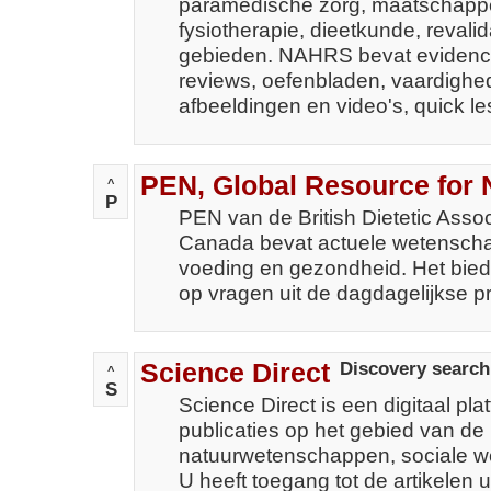
paramedische zorg, maatschappel
fysiotherapie, dieetkunde, revali
gebieden. NAHRS bevat evidence
reviews, oefenbladen, vaardighe
afbeeldingen en video's, quick l
PEN, Global Resource for N
^
P
PEN van de British Dietetic Associ
Canada bevat actuele wetenschap
voeding en gezondheid. Het bie
op vragen uit de dagdagelijkse pra
Science Direct
Discovery search
^
S
Science Direct is een digitaal pl
publicaties op het gebied van de 
natuurwetenschappen, sociale w
U heeft toegang tot de artikelen u