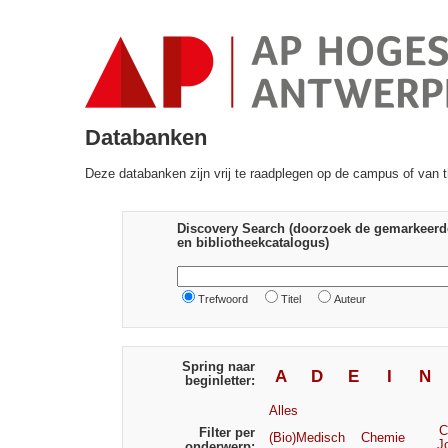
Databanken
Deze databanken zijn vrij te raadplegen op de campus of van t
Discovery Search (doorzoek de gemarkeerd
en bibliotheekcatalogus)
Trefwoord
Titel
Auteur
Spring naar
A
D
E
I
N
beginletter:
Alles
C
Filter per
(Bio)Medisch
Chemie
J
onderwerp: