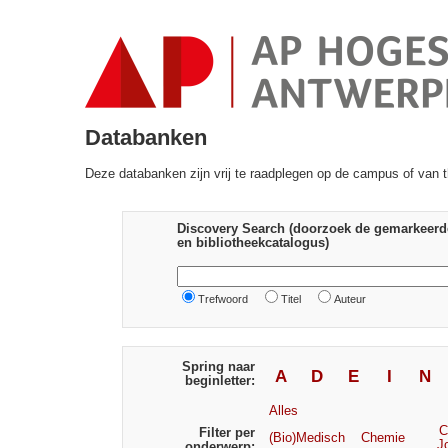
Databanken
Deze databanken zijn vrij te raadplegen op de campus of van t
Discovery Search (doorzoek de gemarkeerd
en bibliotheekcatalogus)
Trefwoord
Titel
Auteur
Spring naar
A
D
E
I
N
beginletter:
Alles
C
Filter per
(Bio)Medisch
Chemie
J
onderwerp: