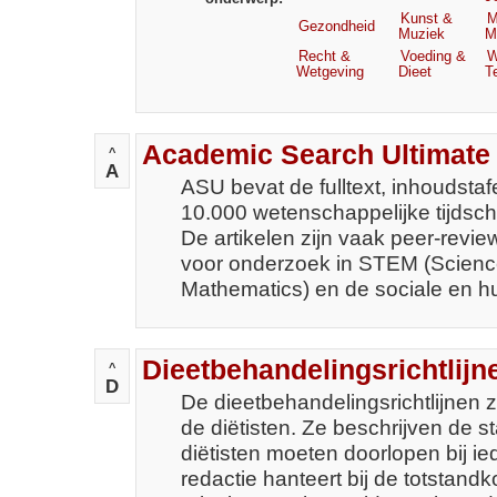
Kunst &
M
Gezondheid
Muziek
M
Recht &
Voeding &
W
Wetgeving
Dieet
T
Academic Search Ultimate
^
A
ASU bevat de fulltext, inhoudstaf
10.000 wetenschappelijke tijdschr
De artikelen zijn vaak peer-revie
voor onderzoek in STEM (Scienc
Mathematics) en de sociale en
Dieetbehandelingsrichtlijn
^
D
De dieetbehandelingsrichtlijnen z
de diëtisten. Ze beschrijven de 
diëtisten moeten doorlopen bij i
redactie hanteert bij de totstandk