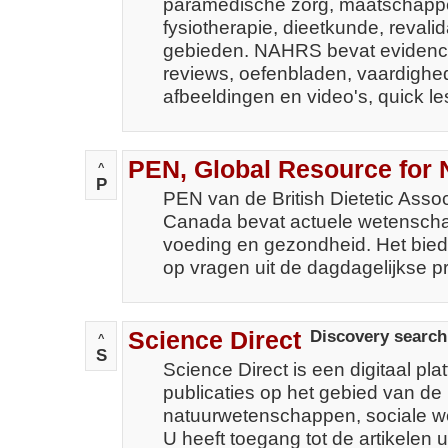
paramedische zorg, maatschappel
fysiotherapie, dieetkunde, revali
gebieden. NAHRS bevat evidence
reviews, oefenbladen, vaardighe
afbeeldingen en video's, quick l
PEN, Global Resource for N
^
P
PEN van de British Dietetic Associ
Canada bevat actuele wetenschap
voeding en gezondheid. Het bie
op vragen uit de dagdagelijkse pra
Science Direct
Discovery search
^
S
Science Direct is een digitaal pl
publicaties op het gebied van de 
natuurwetenschappen, sociale w
U heeft toegang tot de artikelen u