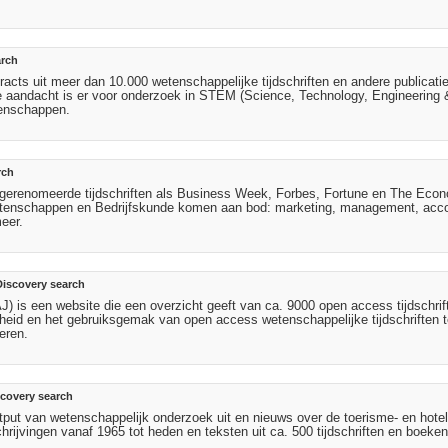
arch
racts uit meer dan 10.000 wetenschappelijke tijdschriften en andere publicati
ere aandacht is er voor onderzoek in STEM (Science, Technology, Engineering 
enschappen.
rch
al gerenomeerde tijdschriften als Business Week, Forbes, Fortune en The Econ
wetenschappen en Bedrijfskunde komen aan bod: marketing, management, acc
eer.
Discovery search
) is een website die een overzicht geeft van ca. 9000 open access tijdschrif
arheid en het gebruiksgemak van open access wetenschappelijke tijdschriften t
eren.
scovery search
tput van wetenschappelijk onderzoek uit en nieuws over de toerisme- en hotel
rijvingen vanaf 1965 tot heden en teksten uit ca. 500 tijdschriften en boeken