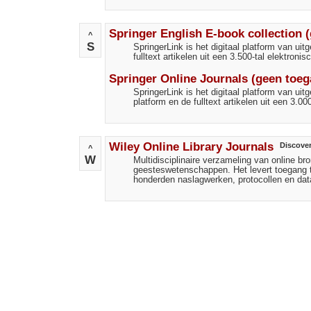
Springer English E-book collection 
^
S
SpringerLink is het digitaal platform van ui
fulltext artikelen uit een 3.500-tal elektron
Springer Online Journals (geen toe
SpringerLink is het digitaal platform van ui
platform en de fulltext artikelen uit een 3.0
Wiley Online Library Journals
Discove
^
W
Multidisciplinaire verzameling van online 
geesteswetenschappen. Het levert toegang to
honderden naslagwerken, protocollen en da