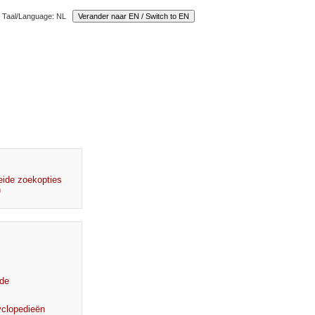
Taal/Language: NL
reide zoekopties
n
nde
clopedieën