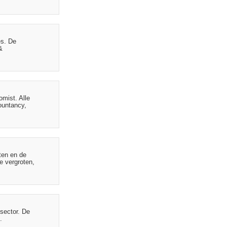
es. De
&
omist. Alle
ountancy,
ten en de
e vergroten,
sector. De
.