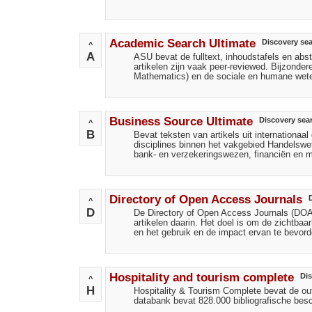
Academic Search Ultimate
Discovery se
^
A
ASU bevat de fulltext, inhoudstafels en abst
artikelen zijn vaak peer-reviewed. Bijzond
Mathematics) en de sociale en humane wet
Business Source Ultimate
Discovery sea
^
B
Bevat teksten van artikels uit internationa
disciplines binnen het vakgebied Handels
bank- en verzekeringswezen, financiën en m
Directory of Open Access Journals
^
D
De Directory of Open Access Journals (DOAJ
artikelen daarin. Het doel is om de zichtba
en het gebruik en de impact ervan te bevord
Hospitality and tourism complete
Di
^
H
Hospitality & Tourism Complete bevat de ou
databank bevat 828.000 bibliografische besch