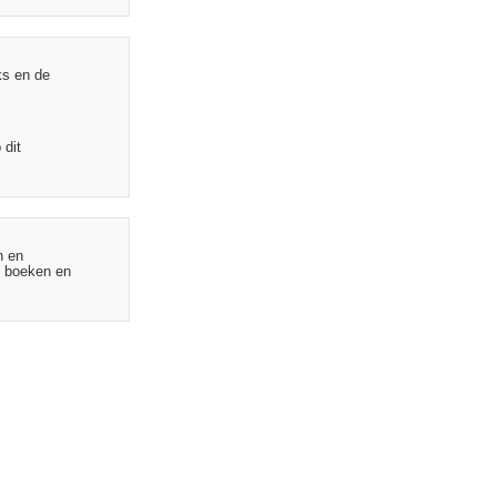
ks en de
 dit
n en
e boeken en