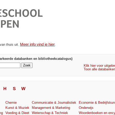
Meer info vind je hier
van thuis uit.
.
rkeerde databanken en bibliotheekcatalogus)
Klik hier voor uitgeb
Toon alle databanke
H
S
W
Chemie
Communicatie & Journalistiek
Economie & Bedrijfsku
Kunst & Muziek
Management & Marketing
Onderwijs
ng
Voeding & Dieet
Wetenschap & Techniek
Woordenboeken en ency