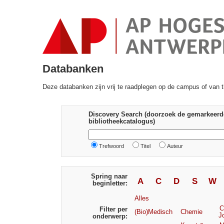
Databanken
Deze databanken zijn vrij te raadplegen op de campus of van t
Discovery Search (doorzoek de gemarkeerd
bibliotheekcatalogus)
Trefwoord
Titel
Auteur
Spring naar
A
C
D
S
W
beginletter:
Alles
C
Filter per
(Bio)Medisch
Chemie
J
onderwerp: