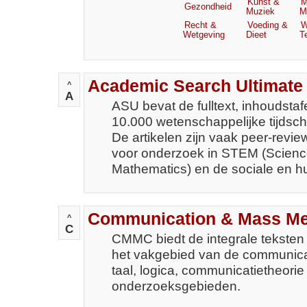
Kunst &
M
Gezondheid
Muziek
M
Recht &
Voeding &
W
Wetgeving
Dieet
T
Academic Search Ultimate
^
A
ASU bevat de fulltext, inhoudstaf
10.000 wetenschappelijke tijdschr
De artikelen zijn vaak peer-revie
voor onderzoek in STEM (Scienc
Mathematics) en de sociale en
Communication & Mass Me
^
C
CMMC biedt de integrale teksten e
het vakgebied van de communicat
taal, logica, communicatietheori
onderzoeksgebieden.